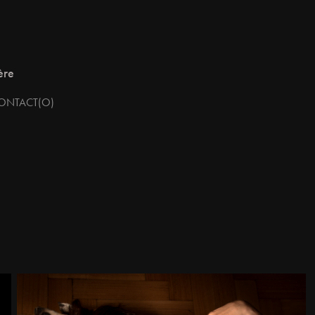
ère
ONTACT(O)